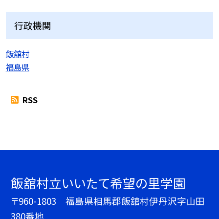
行政機関
飯舘村
福島県
RSS
飯舘村立いいたて希望の里学園
〒960-1803 福島県相馬郡飯舘村伊丹沢字山田
380番地