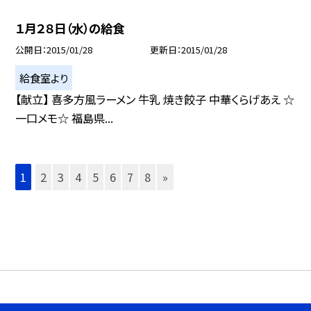
１月２８日（水）の給食
公開日
2015/01/28
更新日
2015/01/28
給食室より
【献立】 喜多方風ラーメン 牛乳 焼き餃子 中華くらげあえ ☆
一口メモ☆ 福島県...
1
2
3
4
5
6
7
8
»