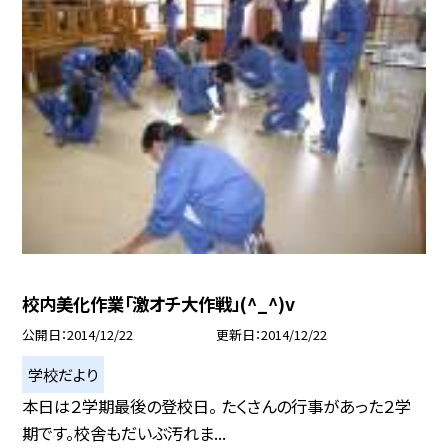
校内美化作業「激オチ大作戦」(^_^)v
公開日
2014/12/22
更新日
2014/12/22
学校だより
本日は２学期最後の登校日。 たくさんの行事があった２学
期です。校舎もだいぶ汚れま...