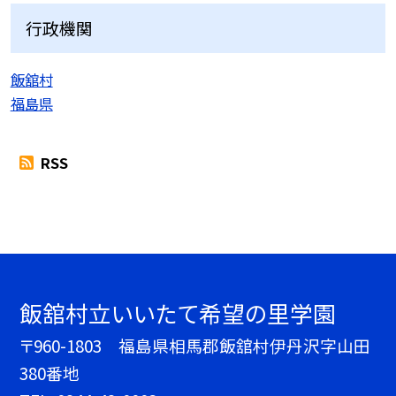
行政機関
飯舘村
福島県
RSS
飯舘村立いいたて希望の里学園
〒960-1803 福島県相馬郡飯舘村伊丹沢字山田
380番地