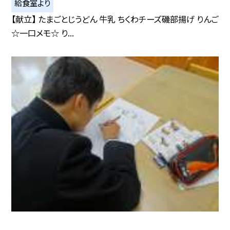
給食室より
【献立】 たまごとじうどん 牛乳 ちくわチーズ磯部揚げ りんご
☆一口メモ☆ り...