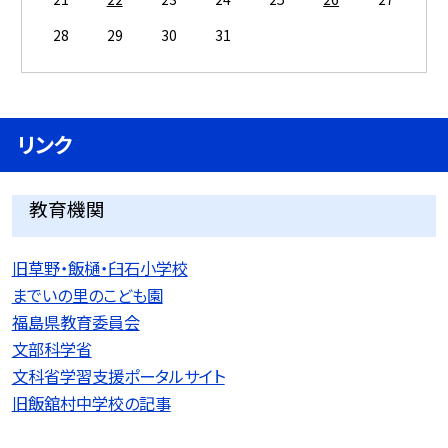
28
29
30
31
リンク
教育機関
旧草野・飯樋・臼石小学校
までいの里のこども園
福島県教育委員会
文部科学省
文科省学習支援ポータルサイト
旧飯舘村中学校の記事