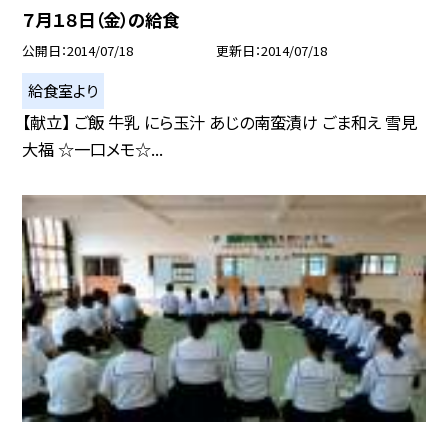
７月１８日（金）の給食
公開日
2014/07/18
更新日
2014/07/18
給食室より
【献立】 ご飯 牛乳 にら玉汁 あじの南蛮漬け ごま和え 雪見
大福 ☆一口メモ☆...