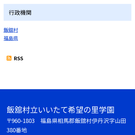
行政機関
飯舘村
福島県
RSS
飯舘村立いいたて希望の里学園
〒960-1803 福島県相馬郡飯舘村伊丹沢字山田
380番地