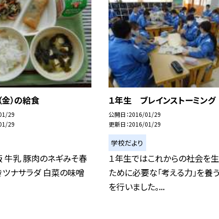
（金）の給食
１年生 ブレインストーミング
01/29
公開日
2016/01/29
01/29
更新日
2016/01/29
学校だより
ご飯 牛乳 豚肉のネギみそ春
１年生ではこれからの社会を生
きツナサラダ 白菜の味噌
ために必要な「考える力」を養
を行いました。...