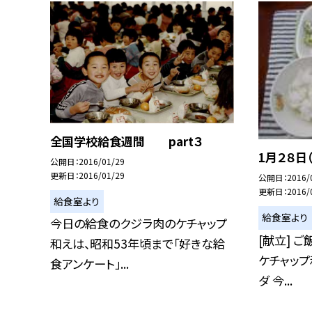
全国学校給食週間 part３
1月２８日
公開日
2016/01/29
更新日
2016/01/29
公開日
2016/
更新日
2016/
給食室より
給食室より
今日の給食のクジラ肉のケチャップ
[献立] 
和えは、昭和53年頃まで「好きな給
ケチャップ
食アンケート」...
ダ 今...