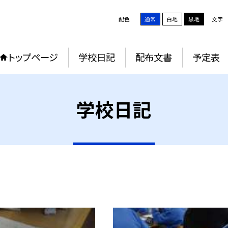
配色
通常
白地
黒地
文字
トップページ
学校日記
配布文書
予定表
学校日記