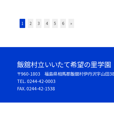
1
2
3
4
5
6
»
飯舘村立いいたて希望の里学園
〒960-1803 福島県相馬郡飯舘村伊丹沢字山田3
TEL.
0244-42-0003
FAX. 0244-42-1538