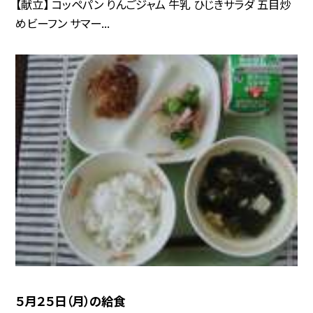
【献立】 コッペパン りんごジャム 牛乳 ひじきサラダ 五目炒
めビーフン サマー...
５月２５日（月）の給食