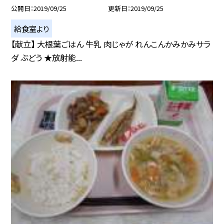
公開日
2019/09/25
更新日
2019/09/25
給食室より
【献立】 大根葉ごはん 牛乳 肉じゃが れんこんかみかみサラ
ダ ぶどう ★放射能...