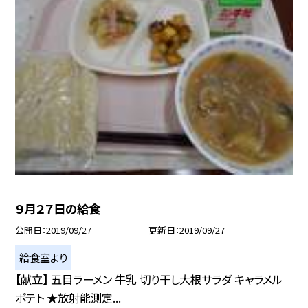
９月２７日の給食
公開日
2019/09/27
更新日
2019/09/27
給食室より
【献立】 五目ラーメン 牛乳 切り干し大根サラダ キャラメル
ポテト ★放射能測定...