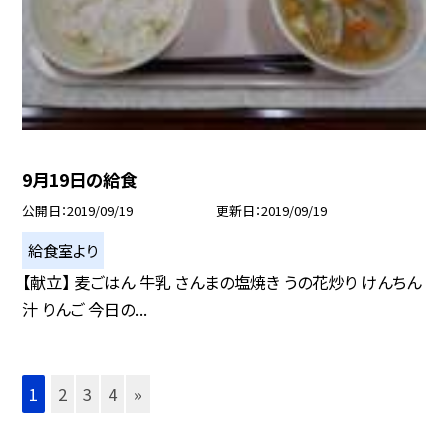
9月19日の給食
公開日
2019/09/19
更新日
2019/09/19
給食室より
【献立】 麦ごはん 牛乳 さんまの塩焼き うの花炒り けんちん
汁 りんご 今日の...
1
2
3
4
»