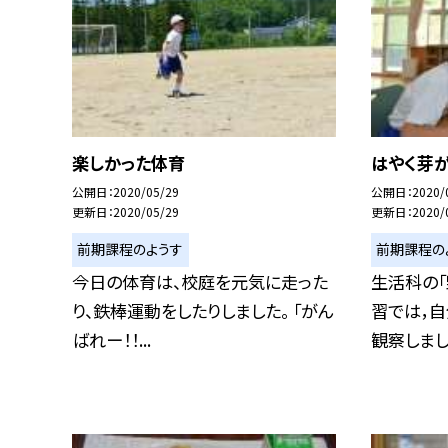
楽しかった体育
はやく芽
公開日
2020/05/29
公開日
2020/
更新日
2020/05/29
更新日
2020/
前期課程のようす
前期課程の
今日の体育は、校庭を元気に走った
生活科の「
り、鉄棒運動をしたりしました。 「がん
習では，
ばれー！！...
観察しました