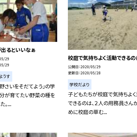
が出るといいなぁ
校庭で気持ちよく活動できるのは
05/29
05/29
公開日
2020/05/29
更新日
2020/05/28
ようす
学校だより
野さいをそだてよう」の学
子どもたちが校庭で気持ちよく
自分が育てたい野菜の種を
できるのは、２人の用務員さん
。...
めに校庭の草む...