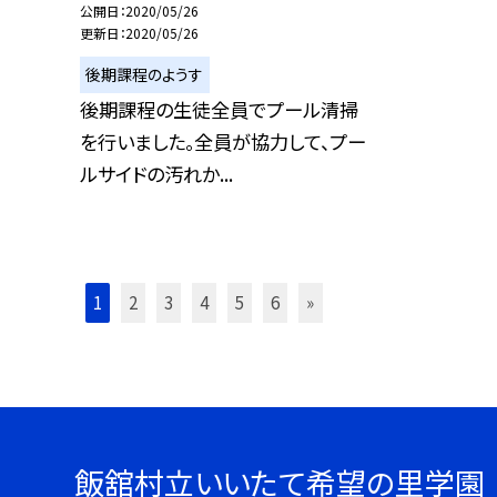
公開日
2020/05/26
更新日
2020/05/26
後期課程のようす
後期課程の生徒全員でプール清掃
を行いました。全員が協力して、プー
ルサイドの汚れか...
1
2
3
4
5
6
»
飯舘村立いいたて希望の里学園