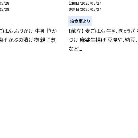
05/28
公開日
2020/05/27
05/28
更新日
2020/05/27
給食室より
麦ごはん ふりかけ 牛乳 笹か
【献立】 麦ごはん 牛乳 ぎょうざ
げ かぶの漬け物 親子煮
づけ 麻婆生揚げ 豆腐や、納豆
など...