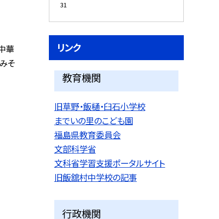
31
リンク
 中華
、みそ
教育機関
旧草野・飯樋・臼石小学校
までいの里のこども園
福島県教育委員会
文部科学省
文科省学習支援ポータルサイト
旧飯舘村中学校の記事
行政機関