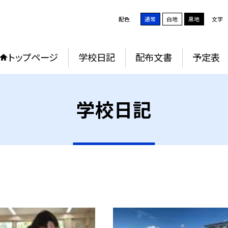
配色
通常
白地
黒地
文字
トップページ
学校日記
配布文書
予定表
学校日記