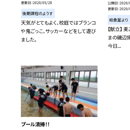
更新日
2020/05/28
公開日
2020/
更新日
2020/
後期課程のようす
給食室より
天気がとてもよく、校庭ではブランコ
【献立】 
や鬼ごっこ、サッカーなどをして遊び
まの磯辺揚
ました。
今日...
プール清掃！！