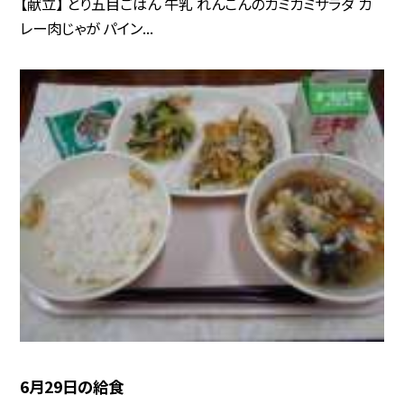
【献立】 とり五目ごはん 牛乳 れんこんのカミカミサラダ カ
レー肉じゃが パイン...
6月29日の給食