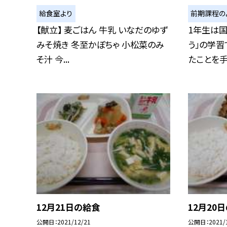
給食室より
前期課程の
【献立】 麦ごはん 牛乳 いなだのゆず
1年生は国
みそ焼き 冬至かぼちゃ 小松菜のみ
う」の学習
そ汁 今...
たことを手紙
12月21日の給食
12月20
公開日
2021/12/21
公開日
2021/