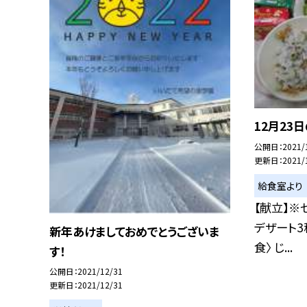
12月23
公開日
2021/
更新日
2021/
給食室より
【献立】※
デザート3
新年あけましておめでとうございま
食〉 じ...
す！
公開日
2021/12/31
更新日
2021/12/31