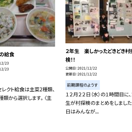
２年生 楽しかったどきどき村
日の給食
検！！
12/23
公開日
2021/12/22
12/23
更新日
2021/12/22
前期課程のようす
セレクト給食は主菜2種類、
１２月２２日（水）の１時間目に、
種類から選択します。 〈主
生が村探検のまとめをしました
日はみんなが...