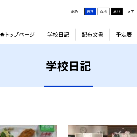
配色
通常
白地
黒地
文字
トップページ
学校日記
配布文書
予定表
学校日記