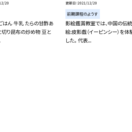
12/20
更新日
2021/12/20
前期課程のようす
麦ごはん 牛乳 たらの甘酢あ
影絵鑑賞教室では、中国の伝
と切り昆布の炒め物 豆と
絵:皮影戯（イーピンシー）を体
.
した。 代表...