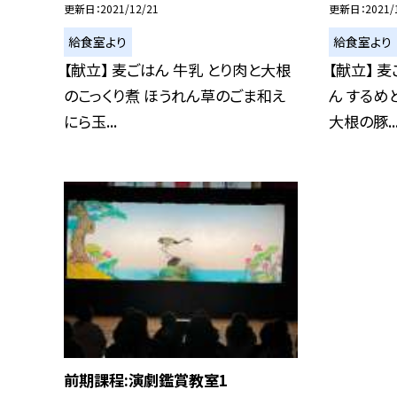
更新日
2021/12/21
更新日
2021/
給食室より
給食室より
【献立】 麦ごはん 牛乳 とり肉と大根
【献立】 
のこっくり煮 ほうれん草のごま和え
ん するめ
にら玉...
大根の豚..
前期課程:演劇鑑賞教室1