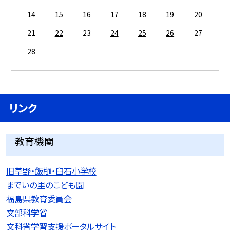
14
15
16
17
18
19
20
21
22
23
24
25
26
27
28
リンク
教育機関
旧草野・飯樋・臼石小学校
までいの里のこども園
福島県教育委員会
文部科学省
文科省学習支援ポータルサイト