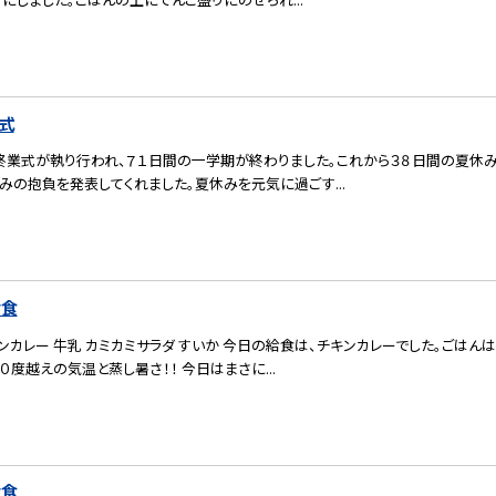
式
終業式が執り行われ、７１日間の一学期が終わりました。これから３８日間の夏休
みの抱負を発表してくれました。夏休みを元気に過ごす...
給食
カレー 牛乳 カミカミサラダ すいか 今日の給食は、チキンカレーでした。ごはん
０度越えの気温と蒸し暑さ！！ 今日はまさに...
給食