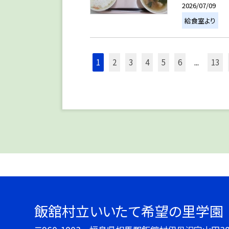
2026/07/09
給食室より
1
2
3
4
5
6
...
13
飯舘村立いいたて希望の里学園