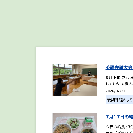
英語弁論大会
８月下旬に行わ
してもらい、夏
2026/07/23
後期課程のよう
７月１７日の
今日の給食ビビ
考え、「ビビンバ