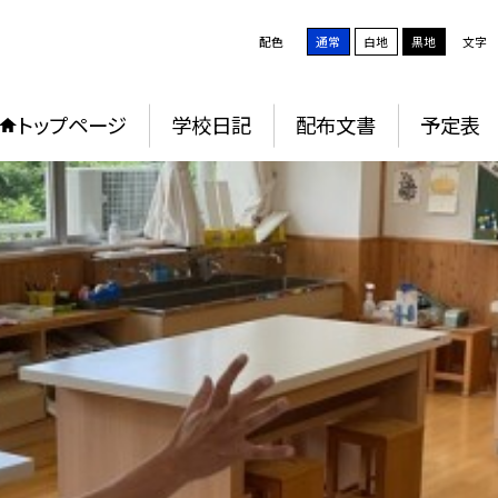
配色
通常
白地
黒地
文字
トップページ
学校日記
配布文書
予定表