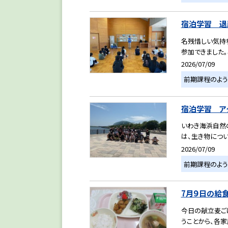
宿泊学習 退
名残惜しい気持
参加できました。
2026/07/09
前期課程のよう
宿泊学習 ア
いわき海浜自然
は、生き物につい
2026/07/09
前期課程のよう
7月９日の給
今日の献立麦ごは
うことから、各家