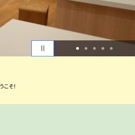
1
2
3
4
5
うこそ！