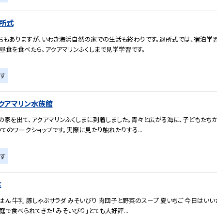
所式
ちもありますが、いわき海浜自然の家での生活も終わりです。退所式では、宿泊学
昼食を食べたら、アクアマリンふくしまで見学学習です。
す
クアマリン水族館
の家を出て、アクアマリンふくしまに到着しました。青々と広がる海に、子どもたち
てのワークショップです。実際に見たり触れたりする...
す
食
ん 牛乳 豚しゃぶサラダ みそいびり 肉団子と野菜のスープ 夏いちご 今日はい
庭で食べられてきた「みそいびり」とても大好評...