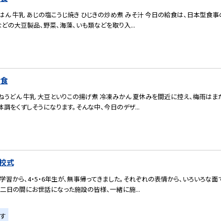
ん 牛乳 あじの塩こうじ焼き ひじきの炒め煮 みそ汁 今日の給食は、日本型食事
どの大豆製品、野菜、海藻、いも類などを取り入...
給食
ねうどん 牛乳 大豆といりこの揚げ煮 冷凍みかん 夏休みを間近に控え、梅雨はま
調をくずしそうになります。そんな中、今日のデザ...
校式
学習から、4・5・6年生が、無事帰ってきました。それぞれの表情から、いろいろな
二日の間にお世話になった施設の皆様、一緒に施...
す