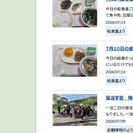
今日の給食麦ごは
て魚や肉、豆腐な
2026/07/14
給食室より
７月１０日の
今日の給食きつ
にいるだけでも体
2026/07/10
給食室より
宿泊学習 帰
一泊二日の宿泊
なりました。一泊
2026/07/09
前期課程のよう