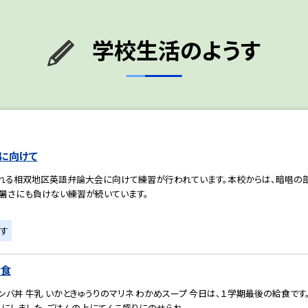
学校生活のようす
に向けて
れる相双地区英語弁論大会に向けて練習が行われています。本校からは、暗唱の部
の暑さにも負けない練習が続いています。
す
給食
ンバ丼 牛乳 いかときゅうりのマリネ わかめスープ 今日は、１学期最後の給食で
」にしました。ごはんの上にてんこ盛りにのせられ...