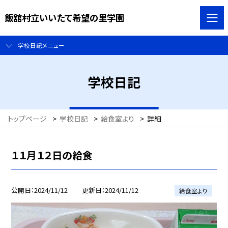
飯舘村立いいたて希望の里学園
学校日記メニュー
学校日記
トップページ
>
学校日記
>
給食室より
>
詳細
１１月１２日の給食
公開日
2024/11/12
更新日
2024/11/12
給食室より